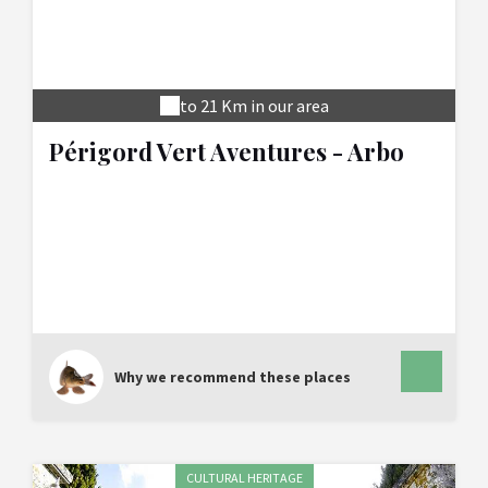
to 21 Km in our area
Périgord Vert Aventures - Arbo
Fun Park
Why we recommend these places
CULTURAL HERITAGE