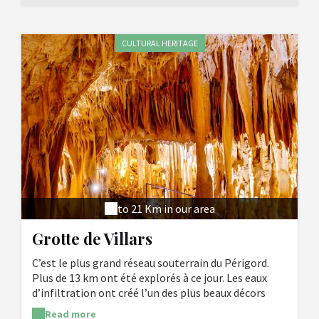
rendez-vous.Le choix des variétés disponibles à la
brasserie évolue au fil des saisons. Des concerts sont
également proposés tout au long de l'année.
CULTURAL HERITAGE
to 21 Km in our area
Grotte de Villars
C’est le plus grand réseau souterrain du Périgord.
Plus de 13 km ont été explorés à ce jour. Les eaux
d’infiltration ont créé l’un des plus beaux décors
naturels qui soient. Vous pourrez admirer
Read more