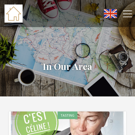
In Our Area
TASTING