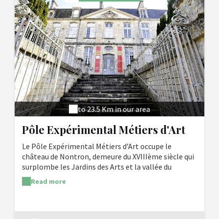
to 23.5 Km in our area
Pôle Expérimental Métiers d'Art
de Nontron et du Périgord
Le Pôle Expérimental Métiers d’Art occupe le
Limousin
château de Nontron, demeure du XVIIIème siècle qui
surplombe les Jardins des Arts et la vallée du
Bandiat. Trois vastes salles d’exposition sont
Read more
entièrement vouées aux métiers d’art. Le PEMA y
organise, en collaboration avec les professionnels
métiers d’art de Nontron et des associations
métiers d’art, plusieurs expositions par an depuis