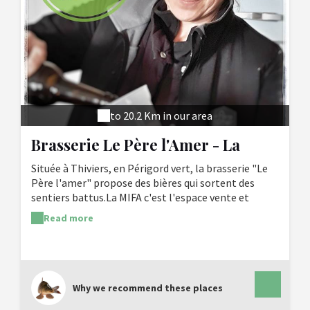
to 20.2 Km in our area
Brasserie Le Père l'Amer - La
MIFA
Située à Thiviers, en Périgord vert, la brasserie "Le
Père l'amer" propose des bières qui sortent des
sentiers battus.La MIFA c'est l'espace vente et
dégustation de la brasserie. Une cave et un bar où
Read more
tout le monde peut venir boire une bière, du vin ou
des jus locaux. A disposition livres, magazines et jeux
de société...Nous (Céline & Antoine) concevons les
recettes et réalisons entièrement la fabrication, de
la mouture des grains à l'étiquetage. C'est avec
Why we recommend these places
plaisir que nous vous recevrons pour une visite, sur