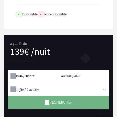
-
Disponible
-
Non-disponible
à partir de
139€ /nuit
Du
au
1
gîte /
2
adultes
RECHERCHER