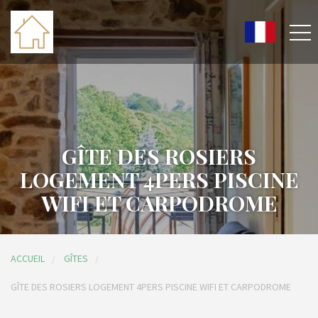
GÎTE DES ROSIERS
LOGEMENT 4PERS PISCINE
WIFI ET CARPODROME
ACCUEIL
GÎTES
GÎTE DES ROSIERS LOGEMENT 4PERS PISCINE WIFI ET CARPODROME