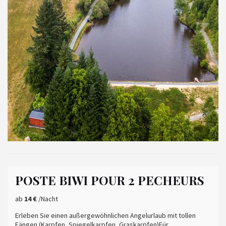
POSTE BIWI POUR 2 PECHEURS
ab
14 €
/Nacht
Erleben Sie einen außergewöhnlichen Angelurlaub mit tollen
Fängen (Karpfen, Spiegelkarpfen, Graskarpfen)Für