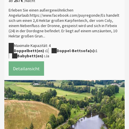
ab
257 €
/Nacht
Erleben Sie einen außergewöhnlichen
Angelurlaub:https://www.facebook.com/puyregonde/Es handelt
sich um einen 2,6 Hektar großen Karpfenteich, der vom Coly,
einem Nebenfluss der Dronne, gespeist wird und sich in Firbeix
(24) in der Dordogne befindet. Er liegt auf einem umzäunten, 10
Hektar großen Grun...
Maximale Kapazität: 4
Doppelbett(en) :
1
Doppel-Bettsofa(s):
1
Babybett(en) :
Ja
Detailansicht