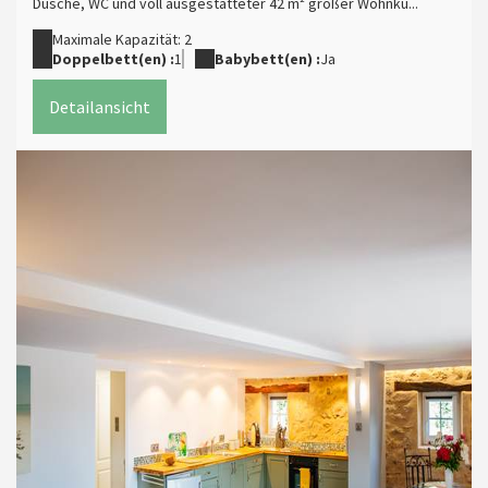
Dusche, WC und voll ausgestatteter 42 m² großer Wohnkü...
Maximale Kapazität: 2
Doppelbett(en) :
1
Babybett(en) :
Ja
Detailansicht